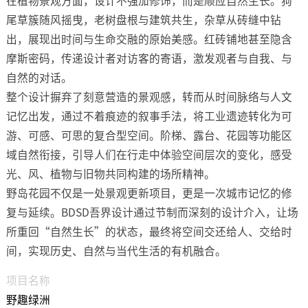
在植物景观方面，设计不强加修饰，而是顺应自然生长。狗
尾草簇随风摇曳，老树盘根与建筑共生，杂草从砖缝中钻
出，展现出时间与生命交融的原始美感。红砖铺地甚至隐含
摩斯密码，传递设计者对访客的寄语，激发观者与自我、与
自然的对话。
整个设计摒弃了刻意营造的景观感，转而从时间脉络与人文
记忆出发，通过不着痕迹的叙事手法，将工业遗迹转化为可
游、可感、可思的复合型空间。阶梯、露台、花园等功能区
域自然衔接，引导人们在行走中体验空间层次的变化，感受
光、风、植物与旧物共同构建的场所精神。
野岛花园不仅是一处景观更新项目，更是一次城市记忆的修
复与延续。BDSD吾界设计通过节制而深刻的设计介入，让场
所重回“自然生长”的状态，最终将空间交还给人、交给时
间，实现历史、自然与当代生活的有机融合。
项目名称
野趣绿洲