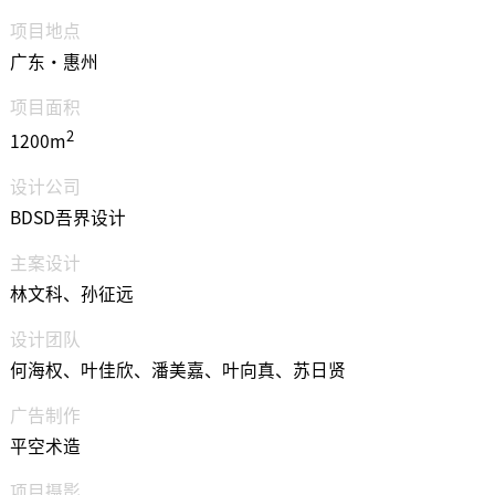
项目地点
广东·惠州
项目面积
2
1200m
设计公司
BDSD吾界设计
主案设计
林文科、孙征远
设计团队
何海权、叶佳欣、潘美嘉、叶向真、苏日贤
广告制作
平空术造
项目摄影