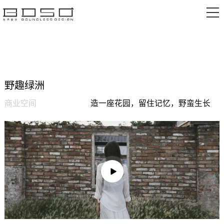
野趣绿洲
商业空间
造一座花园，留住记忆，野蛮生长